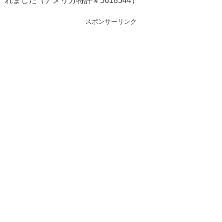
れました（アメリカ特許＃5618544）
スポンサーリンク