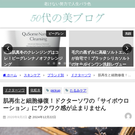
老けない努力で人生バラ色
ビーグレン
洗顔
乾燥肌真冬のクレンジングはコ
毛穴の黒ずみに高級ソルトエステ
レ！ビーグレンナノオフクレンジ
が自宅で！ブラックシリカソルト
ング
のオールインワン洗顔レヴュー
2020年11月29日
2019年11月2日
ホーム
スキンケア
ブランド別
ドクターソワ
肌再生と細胞修復！ド
クターソワの「サイボウローション」にワクワク感が止まりません
ドクターソワ
化粧水
pickup
たるみケア
肌再生と細胞修復！ドクターソワの「サイボウロ
ーション」にワクワク感が止まりません
2020年9月2日
2024年12月22日