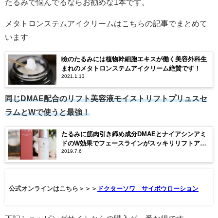
たるみで悩んでるならお勧めな1本です。
メタトロンステムアイクリームはこちらの記事でまとめて
います
瞼のたるみには植物幹細胞エキスが働く美容外科生
まれのメタトロンステムアイクリーム絶賛です！
2021.1.13
同じDMAE配合のリフト美容液モイストリフトプリュスセ
ラムとWで使うと最強！
たるみに筋肉引き締め成分DMAEとナイアシンアミ
ドのW効果でフェースラインがスッキリリフトアッ
2019.7.6
プ！
公式オンラインはこちら＞＞＞
ドクターソワ サイボウローション