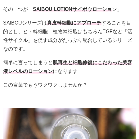
その一つが「
SAIBOU LOTIONサイボウローショ
ン」
SAIBOUシリーズは
真皮幹細胞にアプローチ
することを目
的とし、ヒト幹細胞、植物幹細胞はもちろんEGFなど「活
性サイクル」を促す成分がたっぷり配合しているシリーズ
なのです。
簡単に言ってしまうと
肌再生と細胞修復にこだわった美容
液レベルのローション
になります
この言葉でもうワクワクしませんか？