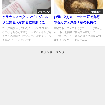
クラランス
健康飲料
クラランスのクレンジングミル
お気に入りのコーヒー豆で自宅
クは知る人ぞ知る乾燥肌にこの
でもカフェ気分！秋の夜長に至
上なく優しいロングセラー名品
福のコーヒータイム
20代の頃愛用していたクラランス スキン
自宅でもカフェのようなコーヒーが飲めた
ケアはもちろんですが、ボディオイルが好
ら… もっと簡単に自宅で美味しいコーヒ
です
きでその当時のボディケアは全てクララン
ーが楽しめたら… ある程度豆の種類も知
ス製品だったと思います。...
りスタバやタリーズなどから...
スポンサーリンク