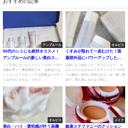
おすすめの記事
アンプルール
オルビス
50代のシミにも絶対オススメ！
くすみが取れて一皮むけた！医
アンプルールの新しい美白スキ
薬部外品にパワーアップした
ンケアトライアルセットは1,580
2024年秋のオルビスユー比較口
シミを消したいならクリニックのレーザー
以前にもご紹介した「オルビスユー」 オ
治療が早く一番効果的です。 化粧品では
ルビスユーはオルビスのラインナップの中
円
コミ
いくらハイドロキノンでも効果はレーザー
でも幅広い世代に支持されている一推し商
にはかないません。 けれど...
品で、個人的にもかなり気に...
オルビス
メイク
美白・ハリ・透明感が叶う高機
銀座ステファニーのクッション