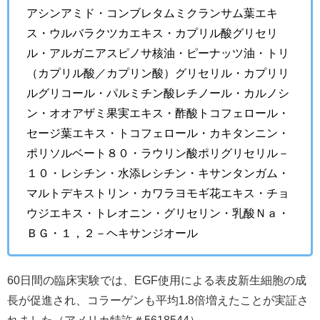
アシンアミド・コンブレタムミクランサム葉エキ
ス・ウルバラクツカエキス・カプリル酸グリセリ
ル・アルガニアスピノサ核油・ピーナッツ油・トリ
（カプリル酸／カプリン酸）グリセリル・カプリリ
ルグリコール・パルミチン酸レチノール・カルノシ
ン・オオアザミ果実エキス・酢酸トコフェロール・
セージ葉エキス・トコフェロール・カキタンニン・
ポリソルベート８０・ラウリン酸ポリグリセリル－
１０・レシチン・水添レシチン・キサンタンガム・
マルトデキストリン・カワラヨモギ花エキス・チョ
ウジエキス・トレオニン・グリセリン・乳酸Ｎａ・
ＢＧ・１，２－ヘキサンジオール
60日間の臨床実験では、EGF使用による表皮新生細胞の成
長が促進され、コラーゲンも平均1.8倍増えたことが実証さ