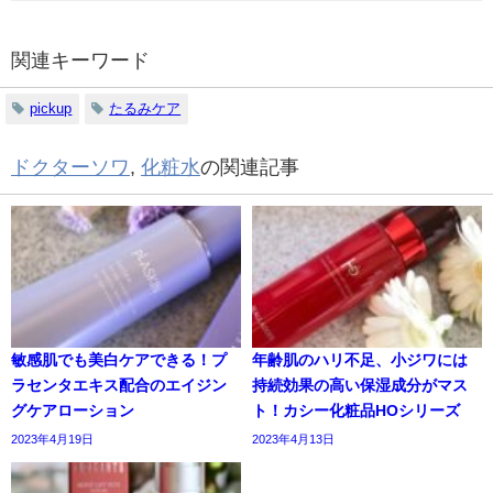
関連キーワード
pickup
たるみケア
ドクターソワ
,
化粧水
の関連記事
敏感肌でも美白ケアできる！プ
年齢肌のハリ不足、小ジワには
ラセンタエキス配合のエイジン
持続効果の高い保湿成分がマス
グケアローション
ト！カシー化粧品HOシリーズ
2023年4月19日
2023年4月13日