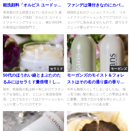
能洗顔料「オルビス ユードット
ファンデは薄付きなのにカバー
フォーミングウォッシュ」
力が秀逸！若者より50代にぴっ
美容家の方も絶賛されているオルビス 最
韓国生まれのクッションファンデ。 リキ
高峰エイジング洗顔「オルビス ユードッ
ッドファンデーションをフワフワのクッシ
たりな理由
トフォーミングウォッシュ」 確か2023年
ョンパフに染み込ませたもので、誰でもテ
の美容誌の洗顔部門で...
クニック要らずでベースメイ...
セラミド
モーガンズ
50代のほうれい線とまぶたのた
モーガンズのモイスト＆フォレ
るみにはセラミド量倍増！しろ
ストはその名の通り森の香りと
彩セラミドリッチクリーム愛用
しっとりまとまる仕上がりでし
毎年、乾燥肌の私は秋〜冬にかけてスキン
今年も梅雨入りしてしまいましたね。 猫
ケアを強化します。 とにかく保湿保湿保
っ毛で細い髪の私にとってこの季節は本当
品です
た
湿。これでもかというほどローションをた
に憂鬱。 湿気で広がる髪を何とかしたく
っぷり使っていたのですが、...
て、雨の日でもハリのある髪...