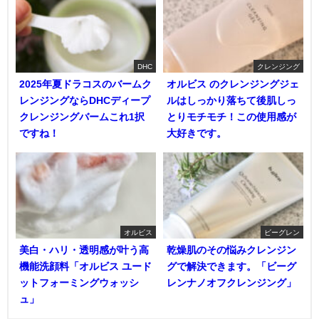
DHC
クレンジング
2025年夏ドラコスのバームク
オルビス のクレンジングジェ
レンジングならDHCディープ
ルはしっかり落ちて後肌しっ
クレンジングバームこれ1択
とりモチモチ！この使用感が
ですね！
大好きです。
オルビス
ビーグレン
美白・ハリ・透明感が叶う高
乾燥肌のその悩みクレンジン
機能洗顔料「オルビス ユード
グで解決できます。「ビーグ
ットフォーミングウォッシ
レンナノオフクレンジング」
ュ」