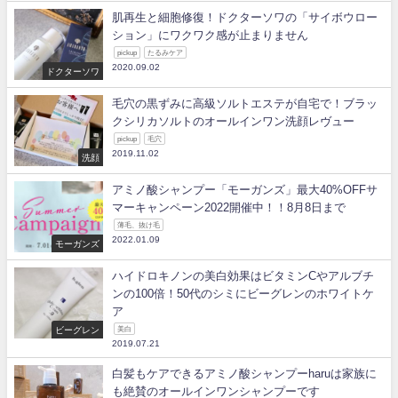
肌再生と細胞修復！ドクターソワの「サイボウロー
ション」にワクワク感が止まりません
pickup
たるみケア
2020.09.02
ドクターソワ
毛穴の黒ずみに高級ソルトエステが自宅で！ブラッ
クシリカソルトのオールインワン洗顔レヴュー
pickup
毛穴
2019.11.02
洗顔
アミノ酸シャンプー「モーガンズ」最大40%OFFサ
マーキャンペーン2022開催中！！8月8日まで
薄毛、抜け毛
2022.01.09
モーガンズ
ハイドロキノンの美白効果はビタミンCやアルブチ
ンの100倍！50代のシミにビーグレンのホワイトケ
ア
ビーグレン
美白
2019.07.21
白髪もケアできるアミノ酸シャンプーharuは家族に
も絶賛のオールインワンシャンプーです