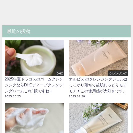
最近の投稿
DHC
クレンジング
2025年夏ドラコスのバームクレン
オルビス のクレンジングジェルは
ジングならDHCディープクレンジ
しっかり落ちて後肌しっとりモチ
ングバームこれ1択ですね！
モチ！この使用感が大好きです。
2025.05.25
2025.03.26