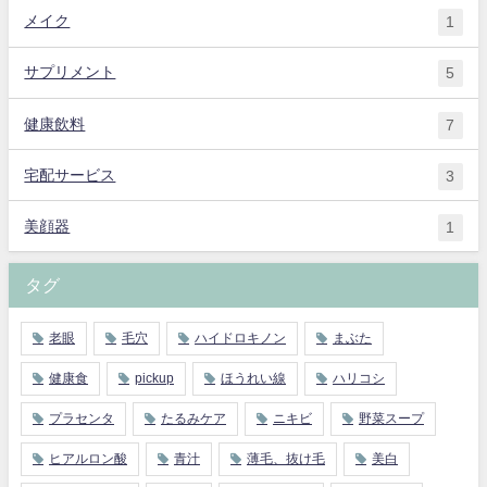
メイク
1
サプリメント
5
健康飲料
7
宅配サービス
3
美顔器
1
タグ
老眼
毛穴
ハイドロキノン
まぶた
健康食
pickup
ほうれい線
ハリコシ
プラセンタ
たるみケア
ニキビ
野菜スープ
ヒアルロン酸
青汁
薄毛、抜け毛
美白