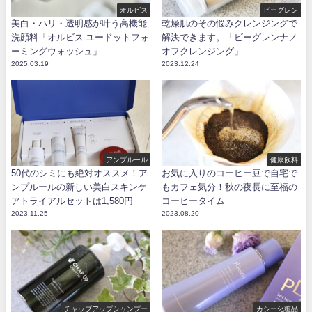
オルビス
ビーグレン
美白・ハリ・透明感が叶う高機能
乾燥肌のその悩みクレンジングで
洗顔料「オルビス ユードットフォ
解決できます。「ビーグレンナノ
ーミングウォッシュ」
オフクレンジング」
2025.03.19
2023.12.24
アンプルール
健康飲料
50代のシミにも絶対オススメ！ア
お気に入りのコーヒー豆で自宅で
ンプルールの新しい美白スキンケ
もカフェ気分！秋の夜長に至福の
アトライアルセットは1,580円
コーヒータイム
2023.11.25
2023.08.20
チャップアップシャンプー
カシー化粧品