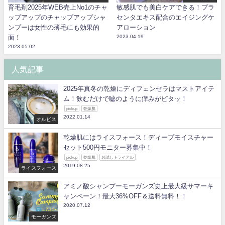
育毛剤2025年WEB売上No1のチャ
敏感肌でも美白ケアできる！プラ
ップアップのチャップアップシャ
センタエキス配合のエイジングケ
ンプーは女性の薄毛にも効果的
アローション
面！
2023.04.19
2023.05.02
人気記事
2025年真冬の乾燥にディフェンセラはマストアイテ
ム！飲むだけで嘘のように痒みがピタッ！
pickup
乾燥肌
2022.01.14
オルビス
乾燥肌にはライスフォース！ディープモイスチャー
セット500円モニター募集中！
pickup
乾燥肌
お試しトライアル
2019.08.25
ライスフォース
アミノ酸シャンプーモーガンズ史上最大級サマーキ
ャンペーン！最大36%OFF＆送料無料！！
2020.07.12
モーガンズ