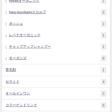
HANAオーガニック
1
haru-kurokamiスカルプ
2
ポッシュ
1
レベナオーガニック
1
チャップアップシャンプー
1
モーガンズ
8
育毛剤
1
セラミド
4
オールインワン
2
コラーゲンドリンク
6