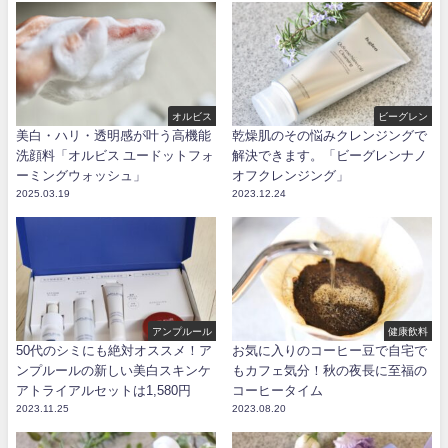
オルビス
ビーグレン
美白・ハリ・透明感が叶う高機能
乾燥肌のその悩みクレンジングで
洗顔料「オルビス ユードットフォ
解決できます。「ビーグレンナノ
ーミングウォッシュ」
オフクレンジング」
2025.03.19
2023.12.24
アンプルール
健康飲料
50代のシミにも絶対オススメ！ア
お気に入りのコーヒー豆で自宅で
ンプルールの新しい美白スキンケ
もカフェ気分！秋の夜長に至福の
アトライアルセットは1,580円
コーヒータイム
2023.11.25
2023.08.20