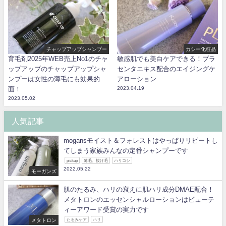
チャップアップシャンプー
カシー化粧品
育毛剤2025年WEB売上No1のチャ
敏感肌でも美白ケアできる！プラ
ップアップのチャップアップシャ
センタエキス配合のエイジングケ
ンプーは女性の薄毛にも効果的
アローション
面！
2023.04.19
2023.05.02
人気記事
mogansモイスト＆フォレストはやっぱりリピートし
てしまう家族みんなの定番シャンプーです
pickup
薄毛、抜け毛
ハリコシ
2022.05.22
モーガンズ
肌のたるみ、ハリの衰えに肌ハリ成分DMAE配合！
メタトロンのエッセンシャルローションはビューテ
ィーアワード受賞の実力です
メタトロン
たるみケア
ハリ