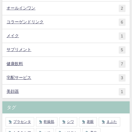
オールインワン
2
コラーゲンドリンク
6
メイク
1
サプリメント
5
健康飲料
7
宅配サービス
3
美顔器
1
タグ
プラセンタ
乾燥肌
シワ
老眼
まぶた