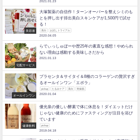
2021.01.23
大塚製薬の自信作！ターンオーバーを整えシミのも
とを押し出す排出美白スキンケアが1,500円で試せ
る！
美容液
美白
お試しトライアル
2020.04.05
らでぃっしゅぼーや歴25年の素直な感想！やめられ
ない理由は感動する美味しさだから
2021.01.13
宅配サービス
プラセンタ＆サイタイ＆8種のコラーゲンの贅沢すぎ
るオールインワン「エポラ」
pickup
たるみケア
美白
乾燥肌
2020.01.04
オールインワン
優光泉の優しい酵素で体に休息を！ダイエットだけ
じゃない健康のためにファスティングが注目を浴び
ています
健康飲料
pickup
2019.04.18