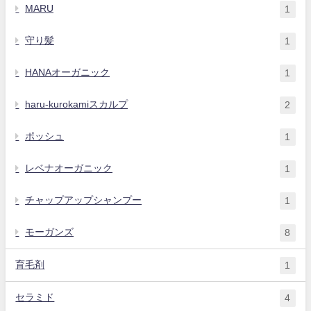
MARU
1
守り髪
1
HANAオーガニック
1
haru-kurokamiスカルプ
2
ポッシュ
1
レベナオーガニック
1
チャップアップシャンプー
1
モーガンズ
8
育毛剤
1
セラミド
4