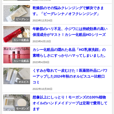
乾燥肌のその悩みクレンジングで解決できま
す。「ビーグレンナノオフクレンジング」
ビーグレン
2023年12月24日
年齢肌のハリ不足、小ジワには持続効果の高い
保湿成分がマスト！カシー化粧品HOシリーズ
カシー化粧品
2023年4月13日
カシー化粧品の隠れた名品「HO乳液洗顔」の
素晴らしさにすっかりハマってしまいました。
カシー化粧品
2023年4月8日
くすみが取れて一皮むけた！医薬部外品にパワ
ーアップした2024年秋のオルビスユー比較口
コミ
オルビス
2022年10月30日
想像以上にしっとり！モーガンズの100%植物
オイルのハンドメイドソープは定期で愛用して
ます
モーガンズ