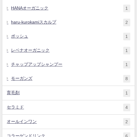
HANAオーガニック
1
haru-kurokamiスカルプ
2
ポッシュ
1
レベナオーガニック
1
チャップアップシャンプー
1
モーガンズ
8
育毛剤
1
セラミド
4
オールインワン
2
コラーゲンドリンク
6