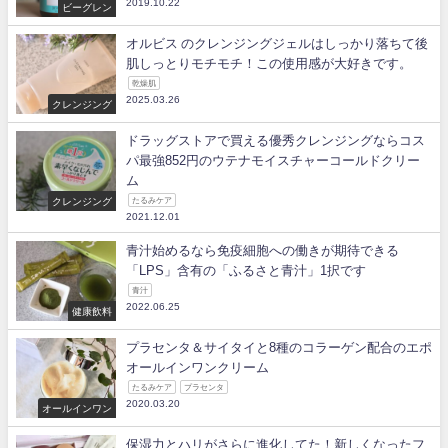
2019.10.22
ビーグレン
オルビス のクレンジングジェルはしっかり落ちて後
肌しっとりモチモチ！この使用感が大好きです。
乾燥肌
2025.03.26
クレンジング
ドラッグストアで買える優秀クレンジングならコス
パ最強852円のウテナモイスチャーコールドクリー
ム
クレンジング
たるみケア
2021.12.01
青汁始めるなら免疫細胞への働きが期待できる
「LPS」含有の「ふるさと青汁」1択です
青汁
2022.06.25
健康飲料
プラセンタ＆サイタイと8種のコラーゲン配合のエポ
オールインワンクリーム
たるみケア
プラセンタ
2020.03.20
オールインワン
保湿力とハリがさらに進化してた！新しくなったフ