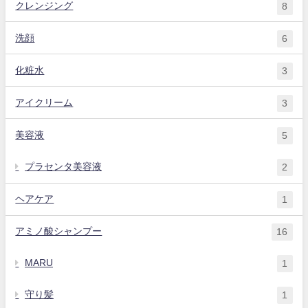
クレンジング
8
洗顔
6
化粧水
3
アイクリーム
3
美容液
5
プラセンタ美容液
2
ヘアケア
1
アミノ酸シャンプー
16
MARU
1
守り髪
1