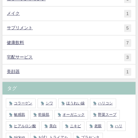
メイク
1
サプリメント
5
健康飲料
7
宅配サービス
3
美顔器
1
タグ
コラーゲン
シワ
ほうれい線
ハリコシ
敏感肌
乾燥肌
オーガニック
野菜スープ
ヒアルロン酸
美白
ニキビ
老眼
ハリ
pickup
お試しトライアル
プラセンタ