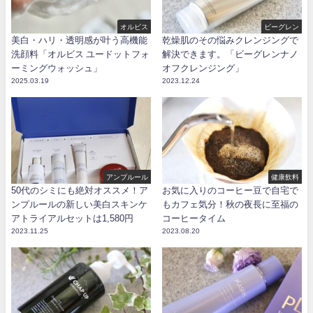
オルビス
ビーグレン
美白・ハリ・透明感が叶う高機能
乾燥肌のその悩みクレンジングで
洗顔料「オルビス ユードットフォ
解決できます。「ビーグレンナノ
ーミングウォッシュ」
オフクレンジング」
2025.03.19
2023.12.24
アンプルール
健康飲料
50代のシミにも絶対オススメ！ア
お気に入りのコーヒー豆で自宅で
ンプルールの新しい美白スキンケ
もカフェ気分！秋の夜長に至福の
アトライアルセットは1,580円
コーヒータイム
2023.11.25
2023.08.20