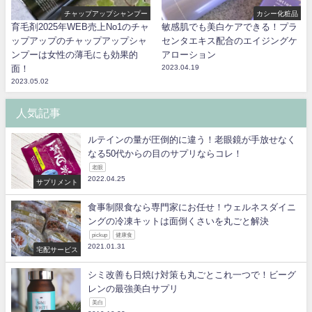
チャップアップシャンプー
カシー化粧品
育毛剤2025年WEB売上No1のチャ
敏感肌でも美白ケアできる！プラ
ップアップのチャップアップシャ
センタエキス配合のエイジングケ
ンプーは女性の薄毛にも効果的
アローション
面！
2023.04.19
2023.05.02
人気記事
ルテインの量が圧倒的に違う！老眼鏡が手放せなく
なる50代からの目のサプリならコレ！
老眼
2022.04.25
サプリメント
食事制限食なら専門家にお任せ！ウェルネスダイニ
ングの冷凍キットは面倒くさいを丸ごと解決
pickup
健康食
2021.01.31
宅配サービス
シミ改善も日焼け対策も丸ごとこれ一つで！ビーグ
レンの最強美白サプリ
美白